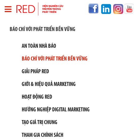
T
BÁO CHÍ VỚI PHÁT TRIỂN BỀN VỮNG
R
A
N
AN TOÀN NHÀ BÁO
G
C
BÁO CHÍ VỚI PHÁT TRIỂN BỀN VỮNG
H
Ủ
GIẢI PHÁP RED
V
GIỚI & HIỆU QUẢ MARKETING
Ề
R
HOẠT ĐỘNG RED
E
D
HƯỚNG NGHIỆP DIGITAL MARKETING
T
H
TẠO GIÁ TRỊ CHUNG
Ô
N
THAM GIA CHÍNH SÁCH