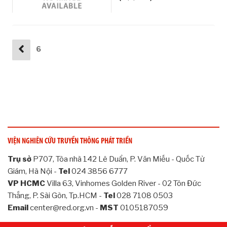
Ọ
C
R
E
6
D
T
E
A
M
T
H
Ư
V
VIỆN NGHIÊN CỨU TRUYỀN THÔNG PHÁT TRIỂN
I
Trụ sở
P707, Tòa nhà 142 Lê Duẩn, P. Văn Miếu - Quốc Tử
Ệ
N
Giám, Hà Nội -
Tel
024 3856 6777
VP HCMC
Villa 63, Vinhomes Golden River - 02 Tôn Đức
C
Thắng, P. Sài Gòn, Tp.HCM -
Tel
028 7108 0503
H
Ư
Email
center@red.org.vn -
MST
0105187059
Ơ