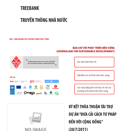
G
T
TREEBANK
I
N
TRUYỀN THÔNG NHÀ NƯỚC
C
Ơ
B
Ả
N
H
Ộ
I
Đ
Ồ
N
G
K
KÝ KẾT THỎA THUẬN TÀI TRỢ
H
O
DỰ ÁN “ĐƯA CẢI CÁCH TƯ PHÁP
A
ĐẾN VỚI CỘNG ĐỒNG”
H
(20/7/2011)