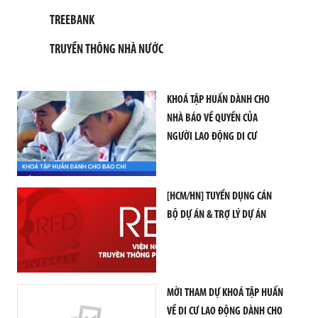
G
T
TREEBANK
I
N
TRUYỀN THÔNG NHÀ NƯỚC
C
Ơ
B
KHOÁ TẬP HUẤN DÀNH CHO
Ả
NHÀ BÁO VỀ QUYỀN CỦA
N
NGƯỜI LAO ĐỘNG DI CƯ
H
Ộ
I
Đ
[HCM/HN] TUYỂN DỤNG CÁN
Ồ
BỘ DỰ ÁN & TRỢ LÝ DỰ ÁN
N
G
K
H
O
A
MỜI THAM DỰ KHOÁ TẬP HUẤN
H
VỀ DI CƯ LAO ĐỘNG DÀNH CHO