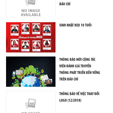
Ọ
BÁO CHÍ
C
R
E
D
SINH NHẬT RED 10 TUỔI
T
E
A
M
T
H
THÔNG BÁO MỜI CỘNG TÁC
Ư
VIÊN ĐÁNH GIÁ TRUYỀN
V
THÔNG PHÁT TRIỂN BỀN VỮNG
I
TRÊN BÁO CHÍ
Ệ
N
C
THÔNG BÁO VỀ VIỆC THAY ĐỔI
H
LOGO (12/2018)
Ư
Ơ