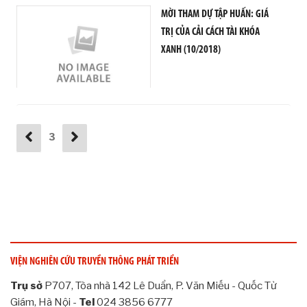
O
MỜI THAM DỰ TẬP HUẤN: GIÁ
C
TRỊ CỦA CẢI CÁCH TÀI KHÓA
H
XANH (10/2018)
Í
V
Ớ
I
P
H
3
Á
T
T
R
I
Ể
N
B
Ề
VIỆN NGHIÊN CỨU TRUYỀN THÔNG PHÁT TRIỂN
N
V
Trụ sở
P707, Tòa nhà 142 Lê Duẩn, P. Văn Miếu - Quốc Tử
Ữ
Giám, Hà Nội -
Tel
024 3856 6777