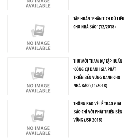
N
G
T
TẬP HUẤN “PHÂN TÍCH DỮ LIỆU
R
Ì
CHO NHÀ BÁO” (12/2018)
N
H
A
N
THƯ MỜI THAM DỰ TẬP HUẤN
T
O
‘CÔNG CỤ ĐÁNH GIÁ PHÁT
À
TRIỂN BỀN VỮNG DÀNH CHO
N
NHÀ BÁO’ (11/2018)
N
H
À
THÔNG BÁO VỀ LỄ TRAO GIẢI
B
BÁO CHÍ VỚI PHÁT TRIỂN BỀN
Á
VỮNG (JSD 2018)
O
B
Á