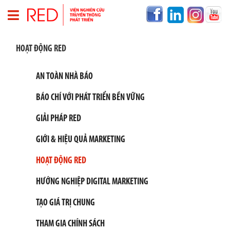
T
HOẠT ĐỘNG RED
R
A
N
AN TOÀN NHÀ BÁO
G
C
BÁO CHÍ VỚI PHÁT TRIỂN BỀN VỮNG
H
Ủ
GIẢI PHÁP RED
V
GIỚI & HIỆU QUẢ MARKETING
Ề
R
HOẠT ĐỘNG RED
E
D
HƯỚNG NGHIỆP DIGITAL MARKETING
T
H
TẠO GIÁ TRỊ CHUNG
Ô
N
THAM GIA CHÍNH SÁCH