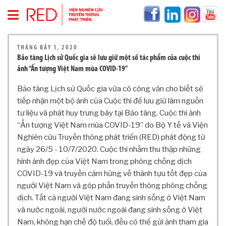
T
THÁNG BẢY 1, 2020
R
Bảo tàng Lịch sử Quốc gia sẽ lưu giữ một số tác phẩm của cuộc thi
A
ảnh “Ấn tượng Việt Nam mùa COVID-19”
N
G
Bảo tàng Lịch sử Quốc gia vừa có công văn cho biết sẽ
C
tiếp nhận một bộ ảnh của Cuộc thi để lưu giữ làm nguồn
H
tư liệu và phát huy trưng bày tại Bảo tàng. Cuộc thi ảnh
Ủ
“Ấn tượng Việt Nam mùa COVID-19” do Bộ Y tế và Viện
V
Nghiên cứu Truyền thông phát triển (RED) phát động từ
Ề
ngày 26/5 - 10/7/2020. Cuộc thi nhằm thu thập những
R
E
hình ảnh đẹp của Việt Nam trong phòng chống dịch
D
COVID-19 và truyền cảm hứng về thành tựu tốt đẹp của
người Việt Nam và góp phần truyền thông phòng chống
T
H
dịch. Tất cả người Việt Nam đang sinh sống ở Việt Nam
Ô
và nước ngoài, người nước ngoài đang sinh sống ở Việt
N
Nam, không hạn chế độ tuổi, đều có thể gửi ảnh tham gia