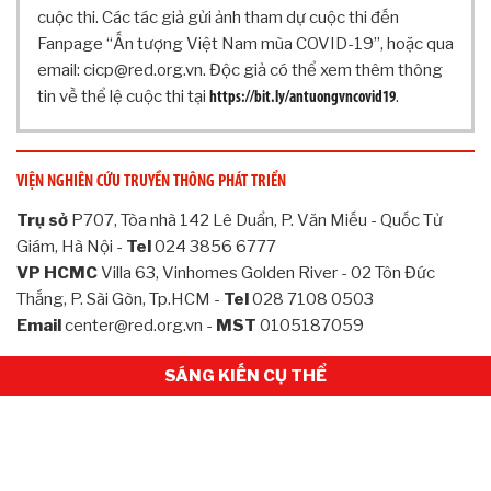
G
cuộc thi. Các tác giả gửi ảnh tham dự cuộc thi đến
T
Fanpage “Ấn tượng Việt Nam mùa COVID-19”, hoặc qua
I
email: cicp@red.org.vn. Độc giả có thể xem thêm thông
N
tin về thể lệ cuộc thi tại
.
C
https://bit.ly/antuongvncovid19
Ơ
B
Ả
VIỆN NGHIÊN CỨU TRUYỀN THÔNG PHÁT TRIỂN
N
Trụ sở
P707, Tòa nhà 142 Lê Duẩn, P. Văn Miếu - Quốc Tử
H
Ộ
Giám, Hà Nội -
Tel
024 3856 6777
I
VP HCMC
Villa 63, Vinhomes Golden River - 02 Tôn Đức
Đ
Thắng, P. Sài Gòn, Tp.HCM -
Tel
028 7108 0503
Ồ
Email
center@red.org.vn -
MST
0105187059
N
G
SÁNG KIẾN CỤ THỂ
K
H
O
A
H