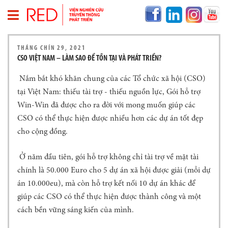
T
THÁNG CHÍN 29, 2021
R
CSO VIỆT NAM – LÀM SAO ĐỂ TỒN TẠI VÀ PHÁT TRIỂN?
A
N
Nắm bắt khó khăn chung của các Tổ chức xã hội (CSO)
G
tại Việt Nam: thiếu tài trợ - thiếu nguồn lực, Gói hỗ trợ
C
H
Win-Win đã được cho ra đời với mong muốn giúp các
Ủ
CSO có thể thực hiện được nhiều hơn các dự án tốt đẹp
V
cho cộng đồng.
Ề
R
Ở năm đầu tiên, gói hỗ trợ không chỉ tài trợ về mặt tài
E
chính là 50.000 Euro cho 5 dự án xã hội được giải (mỗi dự
D
án 10.000eu), mà còn hỗ trợ kết nối 10 dự án khác để
T
giúp các CSO có thể thực hiện được thành công và một
H
Ô
cách bền vững sáng kiến của mình.
N