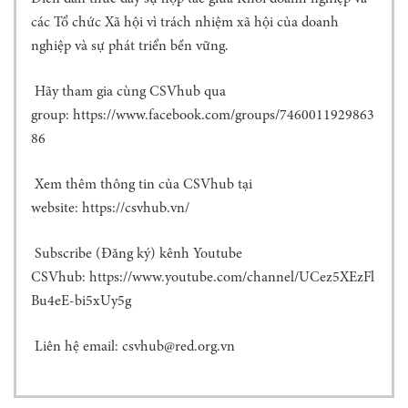
Ọ
các Tổ chức Xã hội vì trách nhiệm xã hội của doanh
C
nghiệp và sự phát triển bền vững.
R
E
D
Hãy tham gia cùng CSVhub qua
T
group: https://www.facebook.com/groups/7460011929863
E
86
A
M
Xem thêm thông tin của CSVhub tại
T
website: https://csvhub.vn/
H
Ư
V
Subscribe (Đăng ký) kênh Youtube
I
CSVhub: https://www.youtube.com/channel/UCez5XEzFl
Ệ
Bu4eE-bi5xUy5g
N
C
Liên hệ email: csvhub@red.org.vn
H
Ư
Ơ