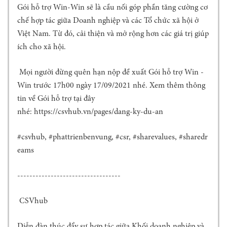
G
Gói hỗ trợ Win-Win sẽ là cầu nối góp phần tăng cường cơ
T
chế hợp tác giữa Doanh nghiệp và các Tổ chức xã hội ở
I
Việt Nam. Từ đó, cải thiện và mở rộng hơn các giá trị giúp
N
C
ích cho xã hội.
Ơ
B
Mọi người đừng quên hạn nộp đề xuất Gói hỗ trợ Win -
Ả
Win trước 17h00 ngày 17/09/2021 nhé. Xem thêm thông
N
tin về Gói hỗ trợ tại đây
H
nhé: https://csvhub.vn/pages/dang-ky-du-an
Ộ
I
Đ
#csvhub, #phattrienbenvung, #csr, #sharevalues, #sharedr
Ồ
eams
N
G
----------------------------------
K
H
O
CSVhub
A
H
Diễn đàn thúc đẩy sự hợp tác giữa Khối doanh nghiệp và