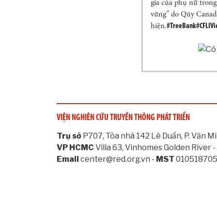
gia của phụ nữ trong
vững” do Qũy Canada
hiện.
#TreeBank
#CFLIV
VIỆN NGHIÊN CỨU TRUYỀN THÔNG PHÁT TRIỂN
Trụ sở
P707, Tòa nhà 142 Lê Duẩn, P. Văn Mi
VP HCMC
Villa 63, Vinhomes Golden River -
Email
center@red.org.vn -
MST
01051870