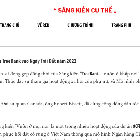
“ SÁNG KIẾN CỤ THỂ „
TRANG CHỦ
VỀ RED
CHƯƠNG TRÌNH
TRANG PHỤ
à TreeBank vào Ngày Trái Đất năm 2022
 sự đóng góp đồng thời của Sáng kiến “
TreeBank
- Vườn ở khắp nơi”
u, Thúc đẩy sự tham gia hoạt động xã hội của phụ nữ, và Mô hình ph
 Đại sứ quán Canada, ông Robert Bissett, đã cùng cộng đồng dân tộ
ng kiến ​​‘Vườn ở mọi nơi’ là một trong nhiều hoạt động của dự án
#CF
ch phục hồi đất có rừng ở Việt Nam thông qua mô hình Ngân hàng C