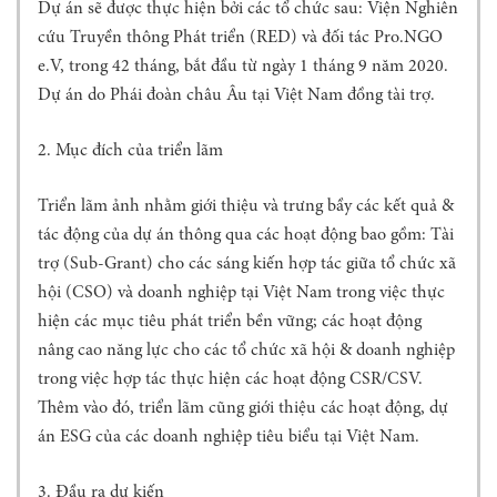
G
Dự án sẽ được thực hiện bởi các tổ chức sau: Viện Nghiên
T
cứu Truyền thông Phát triển (RED) và đối tác Pro.NGO
I
e.V, trong 42 tháng, bắt đầu từ ngày 1 tháng 9 năm 2020.
N
Dự án do Phái đoàn châu Âu tại Việt Nam đồng tài trợ.
C
Ơ
B
2.
Mục đích của triển lãm
Ả
N
Triển lãm ảnh nhằm giới thiệu và trưng bầy các kết quả &
H
tác động của dự án thông qua các hoạt động bao gồm: Tài
Ộ
trợ (Sub-Grant) cho các sáng kiến hợp tác giữa tổ chức xã
I
hội (CSO) và doanh nghiệp tại Việt Nam trong việc thực
Đ
Ồ
hiện các mục tiêu phát triển bền vững; các hoạt động
N
nâng cao năng lực cho các tổ chức xã hội & doanh nghiệp
G
trong việc hợp tác thực hiện các hoạt động CSR/CSV.
K
Thêm vào đó, triển lãm cũng giới thiệu các hoạt động, dự
H
O
án ESG của các doanh nghiệp tiêu biểu tại Việt Nam.
A
H
3.
Đầu ra dự kiến