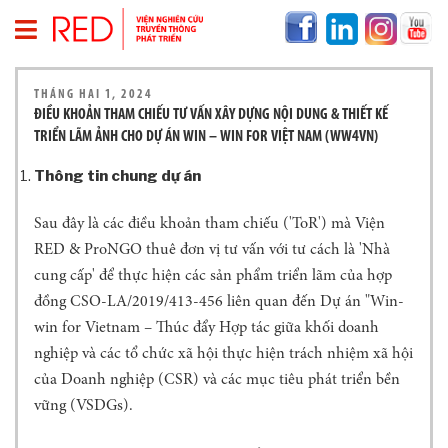
T
THÁNG HAI 1, 2024
R
ĐIỀU KHOẢN THAM CHIẾU TƯ VẤN XÂY DỰNG NỘI DUNG & THIẾT KẾ
A
TRIỂN LÃM ẢNH CHO DỰ ÁN WIN – WIN FOR VIỆT NAM (WW4VN)
N
G
Thông tin chung dự án
C
H
Sau đây là các điều khoản tham chiếu ('ToR') mà Viện
Ủ
RED & ProNGO thuê đơn vị tư vấn với tư cách là 'Nhà
V
cung cấp' để thực hiện các sản phẩm triển lãm của hợp
Ề
R
đồng CSO-LA/2019/413-456 liên quan đến Dự án "Win-
E
win for Vietnam – Thúc đẩy Hợp tác giữa khối doanh
D
nghiệp và các tổ chức xã hội thực hiện trách nhiệm xã hội
T
của Doanh nghiệp (CSR) và các mục tiêu phát triển bền
H
vững (VSDGs).
Ô
N