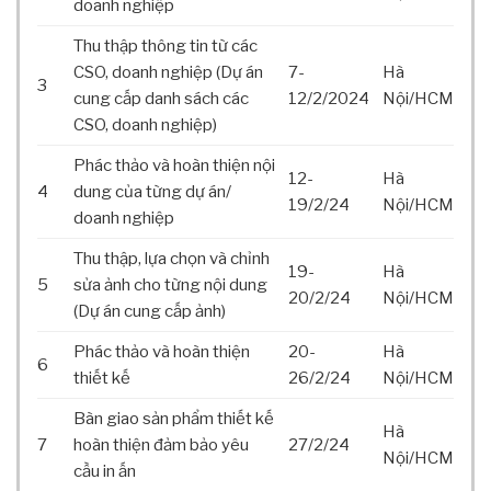
doanh nghiệp
O
C
Thu thập thông tin từ các
H
CSO, doanh nghiệp (Dự án
7-
Hà
Í
3
cung cấp danh sách các
12/2/2024
Nội/HCM
V
CSO, doanh nghiệp)
Ớ
I
Phác thảo và hoàn thiện nội
P
12-
Hà
4
dung của từng dự án/
H
19/2/24
Nội/HCM
doanh nghiệp
Á
T
Thu thập, lựa chọn và chỉnh
T
19-
Hà
5
sửa ảnh cho từng nội dung
R
20/2/24
Nội/HCM
(Dự án cung cấp ảnh)
I
Ể
Phác thảo và hoàn thiện
20-
Hà
N
6
thiết kế
26/2/24
Nội/HCM
B
Ề
Bàn giao sản phẩm thiết kế
N
Hà
7
hoàn thiện đảm bảo yêu
27/2/24
V
Nội/HCM
cầu in ấn
Ữ