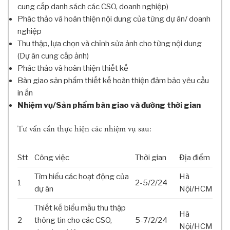
N
cung cấp danh sách các CSO, doanh nghiệp)
G
Phác thảo và hoàn thiện nội dung của từng dự án/ doanh
T
nghiệp
R
Thu thập, lựa chọn và chỉnh sửa ảnh cho từng nội dung
Ì
N
(Dự án cung cấp ảnh)
H
Phác thảo và hoàn thiện thiết kế
Bàn giao sản phẩm thiết kế hoàn thiện đảm bảo yêu cầu
A
N
in ấn
T
Nhiệm vụ/Sản phẩm bàn giao và đường thời gian
O
À
Tư vấn cần thực hiện các nhiệm vụ sau:
N
N
H
Stt
Công việc
Thời gian
Địa điểm
À
Tìm hiểu các hoạt động của
Hà
B
1
2-5/2/24
Á
dự án
Nội/HCM
O
Thiết kế biểu mẫu thu thập
Hà
B
2
thông tin cho các CSO,
5-7/2/24
Á
Nội/HCM