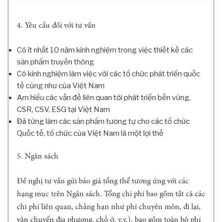
N
G
4.
Yêu cầu đối với tư vấn
G
I
Ớ
Có ít nhất 10 năm kinh nghiệm trong việc thiết kế các
I
sản phẩm truyền thông
&
Có kinh nghiệm làm việc với các tổ chức phát triển quốc
H
tế cũng như của Việt Nam
I
Am hiểu các vấn đề liên quan tới phát triển bền vững,
Ệ
CSR, CSV, ESG tại Việt Nam
U
Q
Đã từng làm các sản phẩm tương tự cho các tổ chức
U
Quốc tế, tổ chức của Việt Nam là một lợi thế
Ả
M
5.
Ngân sách
A
R
Đề nghị tư vấn gửi báo giá tổng thể tương ứng với các
K
E
hạng mục trên Ngân sách. Tổng chi phí bao gồm tất cả các
T
chi phí liên quan, chẳng hạn như phí chuyên môn, đi lại,
I
vận chuyển địa phương, chỗ ở, v.v.), bao gồm toàn bộ phí