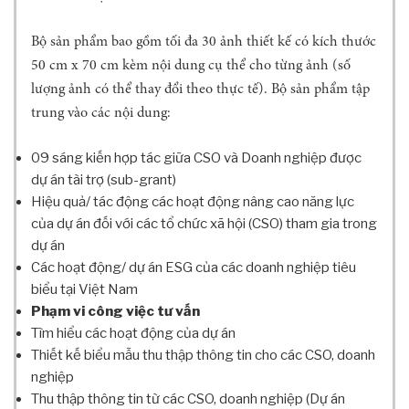
Ọ
C
Bộ sản phẩm bao gồm tối đa 30 ảnh thiết kế có kích thước
R
50 cm x 70 cm kèm nội dung cụ thể cho từng ảnh (số
E
lượng ảnh có thể thay đổi theo thực tế). Bộ sản phẩm tập
D
T
trung vào các nội dung:
E
A
09 sáng kiến hợp tác giữa CSO và Doanh nghiệp được
M
dự án tài trợ (sub-grant)
T
Hiệu quả/ tác động các hoạt động nâng cao năng lực
H
của dự án đối với các tổ chức xã hội (CSO) tham gia trong
Ư
dự án
V
Các hoạt động/ dự án ESG của các doanh nghiệp tiêu
I
biểu tại Việt Nam
Ệ
N
Phạm vi công việc tư vấn
Tìm hiểu các hoạt động của dự án
C
H
Thiết kế biểu mẫu thu thập thông tin cho các CSO, doanh
Ư
nghiệp
Ơ
Thu thập thông tin từ các CSO, doanh nghiệp (Dự án