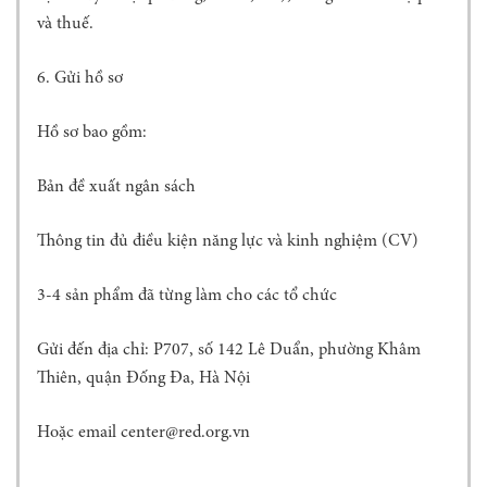
N
và thuế.
G
T
6.
Gửi hồ sơ
R
E
E
Hồ sơ bao gồm:
B
A
Bản đề xuất ngân sách
N
K
Thông tin đủ điều kiện năng lực và kinh nghiệm (CV)
T
Ạ
3-4 sản phẩm đã từng làm cho các tổ chức
O
G
I
Gửi đến địa chỉ: P707, số 142 Lê Duẩn, phường Khâm
Á
Thiên, quận Đống Đa, Hà Nội
T
R
Hoặc email center@red.org.vn
Ị
C
H