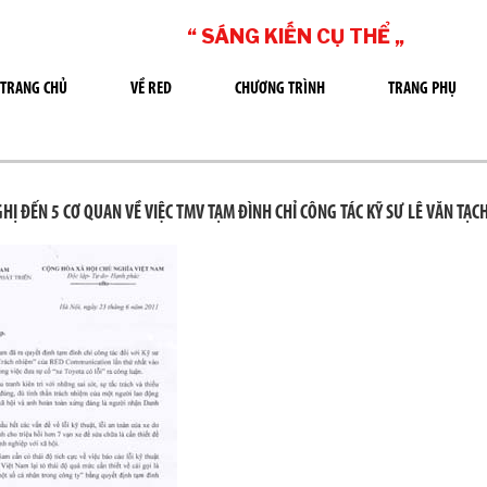
“ SÁNG KIẾN CỤ THỂ „
TRANG CHỦ
VỀ RED
CHƯƠNG TRÌNH
TRANG PHỤ
HỊ ĐẾN 5 CƠ QUAN VỀ VIỆC TMV TẠM ĐÌNH CHỈ CÔNG TÁC KỸ SƯ LÊ VĂN TẠC