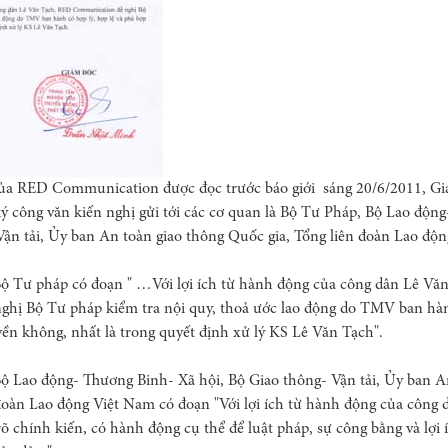
của RED Communication được đọc trước báo giới sáng 20/6/2011, 
 công văn kiến nghị gửi tới các cơ quan là Bộ Tư Pháp, Bộ Lao độn
Vận tải, Ủy ban An toàn giao thông Quốc gia, Tổng liên đoàn Lao độ
Bộ Tư pháp có đoạn " …Với lợi ích từ hành động của công dân Lê Vă
hị Bộ Tư pháp kiểm tra nội quy, thoả ước lao động do TMV ban hành
n không, nhất là trong quyết định xử lý KS Lê Văn Tạch".
ộ Lao động- Thương Binh- Xã hội, Bộ Giao thông- Vận tải, Ủy ban A
đoàn Lao động Việt Nam có đoạn "Với lợi ích từ hành động của công 
õ chính kiến, có hành động cụ thể để luật pháp, sự công bằng và lợi 