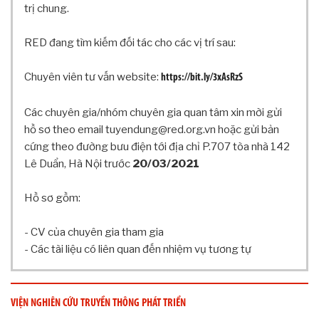
G
trị chung.
T
I
RED đang tìm kiếm đối tác cho các vị trí sau:
N
C
Chuyên viên tư vấn website:
Ơ
https://bit.ly/3xAsRzS
B
Ả
Các chuyên gia/nhóm chuyên gia quan tâm xin mời gửi
N
hồ sơ theo email tuyendung@red.org.vn hoặc gửi bản
H
cứng theo đường bưu điện tới địa chỉ P.707 tòa nhà 142
Ộ
Lê Duẩn, Hà Nội trước
20/03/2021
I
Đ
Hồ sơ gồm:
Ồ
N
- CV của chuyên gia tham gia
G
K
- Các tài liệu có liên quan đến nhiệm vụ tương tự
H
O
A
VIỆN NGHIÊN CỨU TRUYỀN THÔNG PHÁT TRIỂN
H