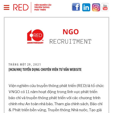
T
R
A
N
G
C
H
Ủ
V
THÁNG MỘT 29, 2021
Ề
[HCM/HN] TUYỂN DỤNG CHUYÊN VIÊN TƯ VẤN WEBSITE
R
E
Viện nghiên cứu truyền thông phát triển (RED) là tổ chức
D
VNGO có 11 năm hoạt động trong lĩnh vực phát triển
T
báo chí và truyền thông phát triển với các chương trình
H
Ô
chính như An toàn nhà báo, Tham gia chính sách, Báo chí
N
& Phát triển bền vững, Truyền thông Nhà nước, Tạo giá