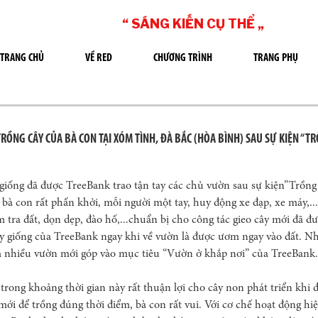
“ SÁNG KIẾN CỤ THỂ „
TRANG CHỦ
VỀ RED
CHƯƠNG TRÌNH
TRANG PHỤ
ỒNG CÂY CỦA BÀ CON TẠI XÓM TÌNH, ĐÀ BẮC (HÒA BÌNH) SAU SỰ KIỆN “T
iống đã được TreeBank trao tận tay các chủ vườn sau sự kiện”Trồng
 bà con rất phấn khởi, mỗi người một tay, huy động xe đạp, xe máy,..
m tra đất, dọn dẹp, đào hố,...chuẩn bị cho công tác gieo cây mới đã 
ây giống của TreeBank ngay khi về vườn là được ươm ngay vào đất. Nh
êm nhiều vườn mới góp vào mục tiêu “Vườn ở khắp nơi” của TreeBank.
rong khoảng thời gian này rất thuận lợi cho cây non phát triển khi 
mới để trồng đúng thời điểm, bà con rất vui. Với cơ chế hoạt động hiệ