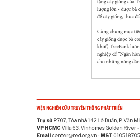
tặng cây giống của T
lượng lớn - được bà c
đề cây giống, thúc đẩ
Cùng chung mục tiêu
cây giống được bà c
khởi”, TreeBank luôn
nghiệp để “Ngân hàng
cho những nông dân 
VIỆN NGHIÊN CỨU TRUYỀN THÔNG PHÁT TRIỂN
Trụ sở
P707, Tòa nhà 142 Lê Duẩn, P. Văn Mi
VP HCMC
Villa 63, Vinhomes Golden River -
Email
center@red.org.vn -
MST
01051870