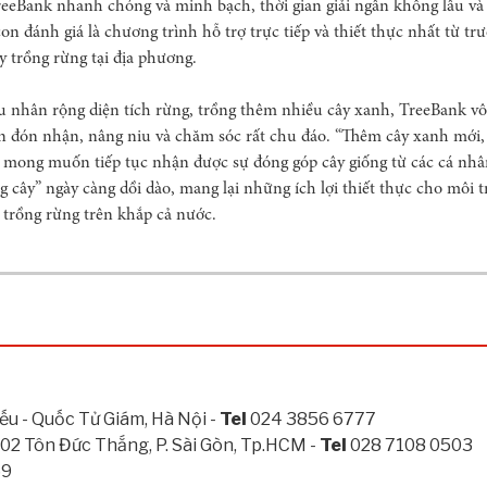
reeBank nhanh chóng và minh bạch, thời gian giải ngân không lâu và g
on đánh giá là chương trình hỗ trợ trực tiếp và thiết thực nhất từ tr
y trồng rừng tại địa phương.
 nhân rộng diện tích rừng, trồng thêm nhiều cây xanh, TreeBank vô
on đón nhận, nâng niu và chăm sóc rất chu đáo. “Thêm cây xanh mới
 mong muốn tiếp tục nhận được sự đóng góp cây giống từ các cá nhâ
 cây” ngày càng dồi dào, mang lại những ích lợi thiết thực cho môi 
trồng rừng trên khắp cả nước.
ếu - Quốc Tử Giám, Hà Nội -
Tel
024 3856 6777
 02 Tôn Đức Thắng, P. Sài Gòn, Tp.HCM -
Tel
028 7108 0503
59