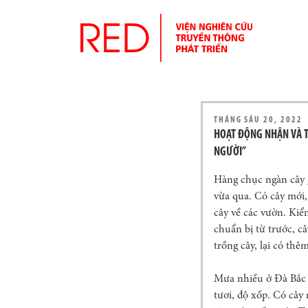
THÁNG SÁU 20, 2022
HOẠT ĐỘNG NHẬN VÀ TR
NGƯỜI”
Hàng chục ngàn cây g
vừa qua. Có cây mới,
cây về các vườn. Kiể
chuẩn bị từ trước, c
trồng cây, lại có th
Mưa nhiều ở Đà Bắc t
tươi, độ xốp. Có cây 