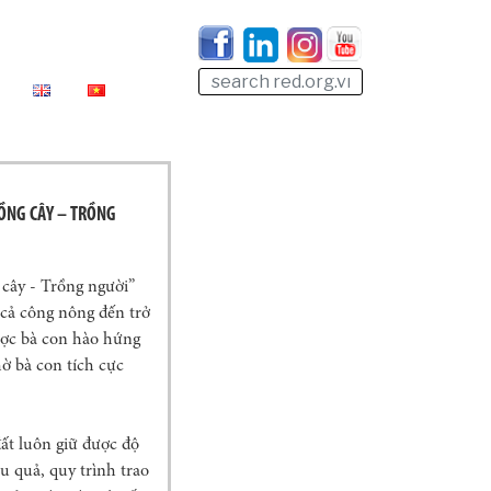
RỒNG CÂY – TRỒNG
 cây - Trồng người”
.cả công nông đến trở
được bà con hào hứng
ờ bà con tích cực
đất luôn giữ được độ
u quả, quy trình trao