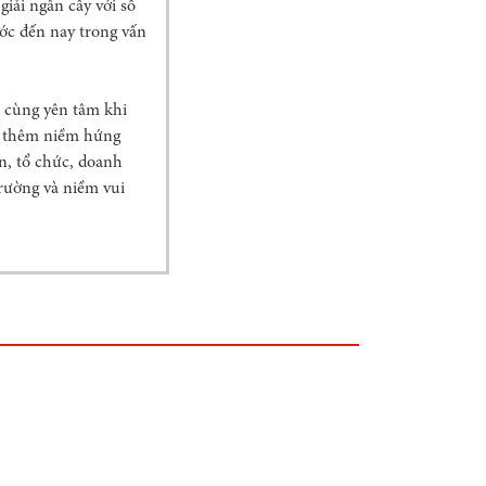
iải ngân cây với số
ước đến nay trong vấn
 cùng yên tâm khi
, thêm niềm hứng
n, tổ chức, doanh
trường và niềm vui