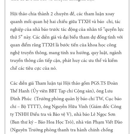
Ọ
C
Hội thảo chia thành 2 chuyên đề, các tham luận xoay
R
quanh mối quan hệ hai chiều giữa TTXH và báo chí, tác
E
D
nghiệp của nhà báo trước tác động của nhân tố “quyền lực
T
thứ 5″ này. Các diễn giả và đại biểu tham dự đồng tình với
E
quan điểm rằng TTXH là bước tiến của khoa học công
A
nghệ truyền thông, mang tính xu hướng, quy luật, ngành
M
truyền thông cần tiếp cận, phát huy các ưu thế và kiềm
T
chế các tiêu cực của nó.
H
Ư
V
Các diễn giả Tham luận tại Hội thảo gồm PGS.TS Đoàn
I
Thế Hanh (Ủy viên BBT Tạp chí Cộng sản), ông Lưu
Ệ
Đình Phúc (Trưởng phòng quản lý báo chí TW, Cục báo
N
chí – Bộ TTTT), ông Nguyễn Hữu Vinh (Giám đốc Công
C
ty TNHH Điều tra và Bảo vệ V), nhà báo Lê Ngọc Sơn
H
Ư
(Ban thư ký – Báo Hoa Học Trò), nhà văn Phạm Viết Đào
Ơ
(Nguyên Trưởng phòng thanh tra hành chính chống