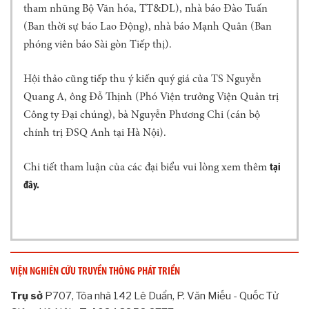
N
tham nhũng Bộ Văn hóa, TT&DL), nhà báo Đào Tuấn
G
(Ban thời sự báo Lao Động), nhà báo Mạnh Quân (Ban
T
R
phóng viên báo Sài gòn Tiếp thị).
Ì
N
Hội thảo cũng tiếp thu ý kiến quý giá của TS Nguyễn
H
Quang A, ông Đỗ Thịnh (Phó Viện trưởng Viện Quản trị
A
Công ty Đại chúng), bà Nguyễn Phương Chi (cán bộ
N
chính trị ĐSQ Anh tại Hà Nội).
T
O
À
Chi tiết tham luận của các đại biểu vui lòng xem thêm
tại
N
đây.
N
H
À
B
Á
O
VIỆN NGHIÊN CỨU TRUYỀN THÔNG PHÁT TRIỂN
B
Trụ sở
P707, Tòa nhà 142 Lê Duẩn, P. Văn Miếu - Quốc Tử
Á