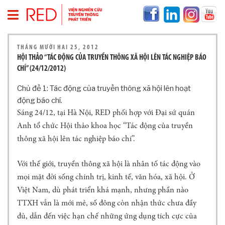
T
THÁNG MƯỜI HAI 25, 2012
R
HỘI THẢO “TÁC ĐỘNG CỦA TRUYỀN THÔNG XÃ HỘI LÊN TÁC NGHIỆP BÁO
A
CHÍ” (24/12/2012)
N
G
Chủ đề 1: Tác động của truyền thông xã hội lên hoạt
C
động báo chí.
H
Sáng 24/12, tại Hà Nội, RED phối hợp với Đại sứ quán
Ủ
Anh tổ chức Hội thảo khoa học “Tác động của truyền
V
Ề
thông xã hội lên tác nghiệp báo chí”.
R
E
Với thế giới, truyền thông xã hội là nhân tố tác động vào
D
mọi mặt đời sống chính trị, kinh tế, văn hóa, xã hội. Ở
T
Việt Nam, dù phát triển khá mạnh, nhưng phần nào
H
TTXH vẫn là mới mẻ, số đông còn nhận thức chưa đầy
Ô
đủ, dẫn đến việc hạn chế những ứng dụng tích cực của
N