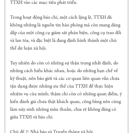
G
TTXH vào các mục tiêu phát triển.
T
I
Trong hoạt động báo chí, một cách lặng lẽ, TTXH đã
N
không những là nguồn tin hào phóng mà còn mang dáng
C
Ơ
dấp của một công cụ giám sát phản biện, công cụ trao đổi
B
và lan tỏa, và đặc biệt là đang định hình thành một chủ
Ả
thể dư luận xã hội.
N
H
Tuy nhiên do còn có những sự thận trọng nhất định, do
Ộ
những cách hiểu khác nhau, hoặc do những hạn chế về
I
Đ
kỹ thuật, nên báo giới và các cơ quan liên quan vẫn chưa
Ồ
tận dụng được những ưu thế của TTXH để thực hiện
N
nhiệm vụ của mình; thậm chí còn có những quan điểm, ý
G
kiến đánh giá chưa thật khách quan, công bằng nên cũng
K
làm nảy sinh những mâu thuẫn, chia rẽ không đáng có
H
O
giữa TTXH và báo chí.
A
H
Chủ đề 2: Nhà báo và Truyền thông xã hội.