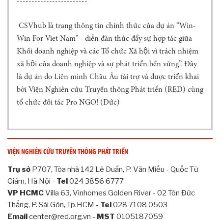
------------------------
Ọ
C
CSVhub là trang thông tin chính thức của dự án “Win-
R
E
Win For Viet Nam" - diễn đàn thúc đẩy sự hợp tác giữa
D
Khối doanh nghiệp và các Tổ chức Xã hội vì trách nhiệm
T
xã hội của doanh nghiệp và sự phát triển bền vững”. Đây
E
là dự án do Liên minh Châu Âu tài trợ và được triển khai
A
M
bởi Viện Nghiên cứu Truyền thông Phát triển (RED) cùng
tổ chức đối tác Pro NGO! (Đức)
T
H
Ư
V
I
VIỆN NGHIÊN CỨU TRUYỀN THÔNG PHÁT TRIỂN
Ệ
N
Trụ sở
P707, Tòa nhà 142 Lê Duẩn, P. Văn Miếu - Quốc Tử
C
Giám, Hà Nội -
Tel
024 3856 6777
H
VP HCMC
Villa 63, Vinhomes Golden River - 02 Tôn Đức
Ư
Thắng, P. Sài Gòn, Tp.HCM -
Tel
028 7108 0503
Ơ
Email
center@red.org.vn -
MST
0105187059