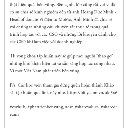
G
thật hiệu quả, bền vững. Bên cạnh, lớp cũng rất vui vì đã
T
có sự chia sẻ kinh nghiệm đến từ anh Hoàng Đức Minh -
I
N
Head of donate Ví điện tử MoMo. Anh Minh đã chia sẻ
C
với chúng ta những câu chuyện rất thực tế trong quá
Ơ
trình hợp tác với các CSO và những lời khuyên dành cho
B
các CSO khi làm việc với doanh nghiệp.
Ả
N
Hi vọng khóa tập huấn này sẽ giúp mọi người "tháo gỡ"
H
Ộ
những khó khăn hiện tại và sẵn sàng hợp tác cùng nhau.
I
Vì một Việt Nam phát triển bền vững.
Đ
Ồ
P/s: Các học viên tham gia đừng quên hoàn thành Khảo
N
sát tập huấn qua link này nhé. https://bitly.com.vn/ukj5x6
G
K
H
#csvhub, #phattrienbenvung, #csr, #sharevalues, #sharedr
O
eams
A
H