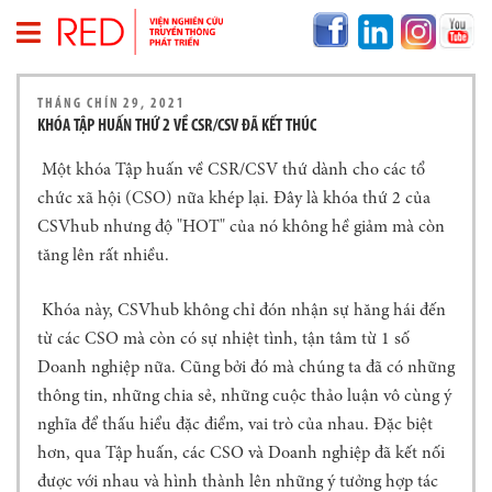
T
THÁNG CHÍN 29, 2021
R
KHÓA TẬP HUẤN THỨ 2 VỀ CSR/CSV ĐÃ KẾT THÚC
A
N
Một khóa Tập huấn về CSR/CSV thứ dành cho các tổ
G
chức xã hội (CSO) nữa khép lại. Đây là khóa thứ 2 của
C
H
CSVhub nhưng độ "HOT" của nó không hề giảm mà còn
Ủ
tăng lên rất nhiều.
V
Ề
Khóa này, CSVhub không chỉ đón nhận sự hăng hái đến
R
từ các CSO mà còn có sự nhiệt tình, tận tâm từ 1 số
E
Doanh nghiệp nữa. Cũng bởi đó mà chúng ta đã có những
D
thông tin, những chia sẻ, những cuộc thảo luận vô cùng ý
T
nghĩa để thấu hiểu đặc điểm, vai trò của nhau. Đặc biệt
H
Ô
hơn, qua Tập huấn, các CSO và Doanh nghiệp đã kết nối
N
được với nhau và hình thành lên những ý tưởng hợp tác