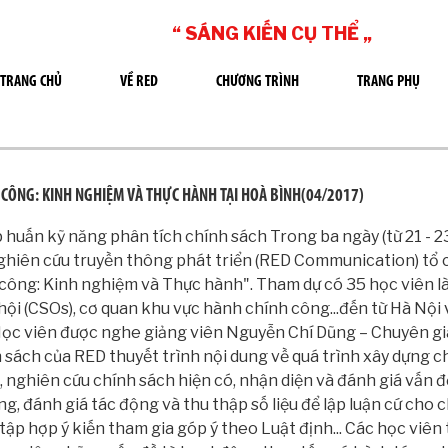
“ SÁNG KIẾN CỤ THỂ „
TRANG CHỦ
VỀ RED
CHƯƠNG TRÌNH
TRANG PHỤ
 CÔNG: KINH NGHIỆM VÀ THỰC HÀNH TẠI HOÀ BÌNH(04/2017)
huấn kỹ năng phân tích chính sách Trong ba ngày (từ 21 - 23
ghiên cứu truyền thông phát triển (RED Communication) tổ 
công: Kinh nghiệm và Thực hành". Tham dự có 35 học viên là
 hội (CSOs), cơ quan khu vực hành chính công...đến từ Hà Nội 
Học viên được nghe giảng viên Nguyễn Chí Dũng – Chuyên gi
 sách của RED thuyết trình nội dung về quá trình xây dựng c
, nghiên cứu chính sách hiện có, nhận diện và đánh giá vấn đ
g, đánh giá tác động và thu thập số liệu để lập luận cứ cho c
tập hợp ý kiến tham gia góp ý theo Luật định... Các học viê