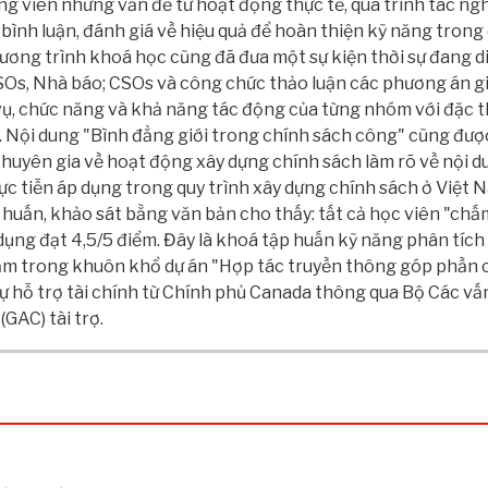
ảng viên những vấn đề từ hoạt động thực tế, quá trình tác ng
 bình luận, đánh giá về hiệu quả để hoàn thiện kỹ năng trong
ương trình khoá học cũng đã đưa một sự kiện thời sự đang di
Os, Nhà báo; CSOs và công chức thảo luận các phương án gi
ụ, chức năng và khả năng tác động của từng nhóm với đặc t
.. Nội dung "Bình đẳng giới trong chính sách công" cũng được
huyên gia về hoạt động xây dựng chính sách làm rõ về nội d
c tiễn áp dụng trong quy trình xây dựng chính sách ở Việt N
huấn, khảo sát bằng văn bản cho thấy: tất cả học viên "ch
dụng đạt 4,5/5 điểm. Đây là khoá tập huấn kỹ năng phân tích
ằm trong khuôn khổ dự án "Hợp tác truyền thông góp phần c
sự hỗ trợ tài chính từ Chính phủ Canada thông qua Bộ Các vấ
(GAC) tài trợ.