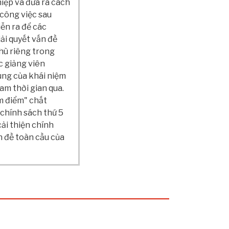
hiệp và đưa ra cách
 công việc sau
ễn ra để các
ải quyết vấn đề
hù riêng trong
 giảng viên
ung của khái niệm
am thời gian qua.
ấm điểm" chất
 chính sách thứ 5
ải thiện chính
n đề toàn cầu của