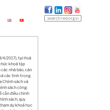
/4/2017), tại Hoà
chức khoá tập
 các nhà báo, cán
và các tỉnh trong
a Chính sách và
hính sách công:
ề cần điều chỉnh
hính sách, quy
n tham dự khoá học