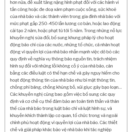
hơn nữa, đề xuất tăng nặng hình phạt đối với các hành vi
Đ
tấn công hoặc đe doạ xâm phạm cuộc sống, sức khoẻ
À
N
của nhà báo và các thành viên trong gia đình nhà báo với
T
mức phạt gấp 250-450 lần lương cơ bản, hoặc lao động
R
cải tạo 2 năm, hoặc phạt tù tới 5 năm. Trong những nỗ lực
U
khuyến nghị sửa đổi, bổ sung khung pháp lý cho hoạt
Y
động báo chí của các nước, những tổ chức, cá nhân hoạt
Ề
động vì quyền lợi của nhà báo nhấn mạnh việc dỡ bỏ các
N
quy định về nghĩa vụ thông báo nguồn tin, trách nhiệm
T
H
hình sự đối với những lỗi không cố ý của nhà báo, cân
Ô
bằng các điều luật có thể hạn chế và gây nguy hiểm cho
N
hoạt động thông tin của nhà báo như bí mật thông tin,
G
chống phỉ báng, chống khủng bố, xúi giục gây bạo loạn…
P
Các khuyến nghị cũng bao gồm việc bổ sung các quy
H
định và cơ chế cụ thể đảm bảo an toàn tinh thần và thân
Á
thể của nhà báo trong luật báo chí và luật hình sự, và
T
T
khuyến khích thành lập cơ quan, tổ chức trong và ngoài
R
chính phủ hoạt động vì quyền lợi của nhà báo. Các thiết
I
chế và giải pháp khác bảo vệ nhà báo khi tác nghiệp