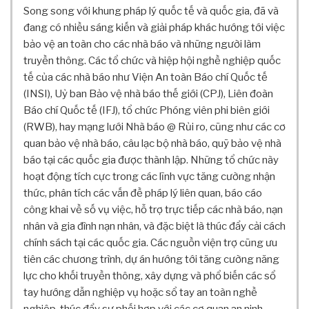
Ể
Song song với khung pháp lý quốc tế và quốc gia, đã và
N
đang có nhiều sáng kiến và giải pháp khác hướng tới việc
T
bảo vệ an toàn cho các nhà báo và những người làm
Ạ
truyền thông. Các tổ chức và hiệp hội nghề nghiệp quốc
P
tế của các nhà báo như Viện An toàn Báo chí Quốc tế
C
(INSI), Uỷ ban Bảo vệ nhà báo thế giới (CPJ), Liên đoàn
H
Í
Báo chí Quốc tế (IFJ), tổ chức Phóng viên phi biên giới
T
(RWB), hay mạng lưới Nhà báo @ Rủi ro, cũng như các cơ
R
quan bảo vệ nhà báo, câu lạc bộ nhà báo, quỹ bảo vệ nhà
U
báo tại các quốc gia được thành lập. Những tổ chức này
Y
hoạt động tích cực trong các lĩnh vực tăng cường nhận
Ề
thức, phân tích các vấn đề pháp lý liên quan, báo cáo
N
công khai về số vụ việc, hỗ trợ trực tiếp các nhà báo, nạn
T
H
nhân và gia đình nạn nhân, và đặc biệt là thúc đẩy cải cách
Ô
chính sách tại các quốc gia. Các nguồn viện trợ cũng ưu
N
tiên các chương trình, dự án hướng tới tăng cường năng
G
lực cho khối truyền thông, xây dựng và phổ biến các sổ
P
tay hướng dẫn nghiệp vụ hoặc sổ tay an toàn nghề
H