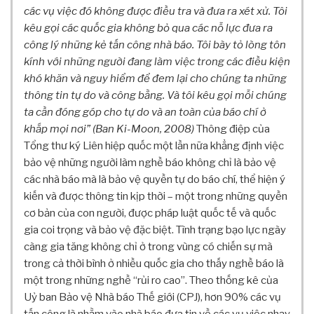
G
các vụ việc đó không được điều tra và đưa ra xét xử.
Tôi
T
kêu gọi các quốc gia không bỏ qua các nỗ lực đưa ra
I
công lý những kẻ tấn công nhà báo. Tôi bày tỏ lòng tôn
N
kính với những người đang làm việc trong các điều kiện
C
Ơ
khó khăn và nguy hiểm để đem lại cho chúng ta những
B
thông tin tự do và công bằng. Và tôi kêu gọi mỗi chúng
Ả
ta cần đóng góp cho tự do và an toàn của báo chí ở
N
khắp mọi nơi” (Ban Ki-Moon, 2008)
Thông điệp của
H
Tổng thư ký Liên hiệp quốc một lần nữa khẳng định việc
Ộ
bảo vệ những người làm nghề báo không chỉ là bảo vệ
I
các nhà báo mà là bảo vệ quyền tự do báo chí, thể hiện ý
Đ
kiến và được thông tin kịp thời – một trong những quyền
Ồ
cơ bản của con người, được pháp luật quốc tế và quốc
N
gia coi trọng và bảo vệ đặc biệt. Tình trạng bạo lực ngày
G
K
càng gia tăng không chỉ ở trong vùng có chiến sự mà
H
trong cả thời bình ở nhiều quốc gia cho thấy nghề báo là
O
một trong những nghề “rủi ro cao”. Theo thống kê của
A
Uỷ ban Bảo vệ Nhà báo Thế giới (CPJ), hơn 90% các vụ
H