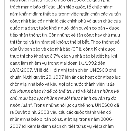
hiệu hơn. Hội nghị báo chí do UNESCO, cơ quan phụ
N
trách mảng báo chí của Liên hiệp quốc, tổ chức hàng
G
năm khẳng định: thất bại trong việc ngăn chặn các vụ tấn
G
công nhà báo có nghĩa là các chính phủ và quan chức của
I
quốc gia đang tước khỏi người dân quyền cơ bản – được
Ớ
I
tiếp nhận thông tin. Còn những kẻ tấn công hay chủ mưu
&
thì tồn tại và tin rằng sẽ không thể bị bắt. Theo thông số
H
của Ủy ban bảo vệ các nhà báo (CPJ), công lý chỉ được
I
thực thi cho khoảng 6,7% các vụ nhà báo bị giết hại khi
Ệ
đang làm nhiệm vụ trong giai đoạn 1/1/1992 đến
U
18/6/2007. Vì lẽ đó, Hội nghị toàn phiên UNESCO phê
Q
chuẩn Nghị quyết 29, 1997
lên án các hoạt động bạo lực
U
Ả
chống lại nhà báo và kêu gọi các nước thành viên “
sửa
M
đổi khung pháp lý để có thể truy tố và kết án những kẻ
A
chủ mưu bạo lực những người thực hành quyền tự do
R
ngôn luận”.
Trong những nỗ lực cụ thể hơn, UNESCO đã
K
ra Quyết định, 2008 yêu cầu các quốc thành viên có
E
những nhà báo bị tấn công, giết hại trong năm 2006-
T
2007 (đi kèm là danh sách chi tiết từng vụ việc) chấm
I