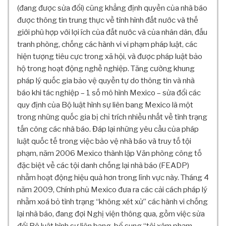
U
(đang được sửa đổi) cũng khẳng định quyền của nhà báo
N
được thông tin trung thực về tình hình đất nước và thế
G
giới phù hợp với lợi ích của đất nước và của nhân dân, đấu
T
tranh phòng, chống các hành vi vi phạm pháp luật, các
R
hiện tượng tiêu cực trong xã hội, và được pháp luật bảo
A
hộ trong hoạt động nghề nghiệp. Tăng cường khung
N
pháp lý quốc gia bảo vệ quyền tự do thông tin và nhà
G
báo khi tác nghiệp – 1 số mô hình Mexico – sửa đổi các
P
quy định của Bộ luật hình sự liên bang Mexico là một
H
trong những quốc gia bị chỉ trích nhiều nhất về tình trạng
Ụ
tấn công các nhà báo. Đáp lại những yêu cầu của pháp
T
luật quốc tế trong việc bảo vệ nhà báo và truy tố tội
Ư
V
phạm, năm 2006 Mexico thành lập Văn phòng công tố
Ấ
đặc biệt về các tội danh chống lại nhà báo (FEADP)
N
nhằm hoạt động hiệu quả hơn trong lĩnh vực này. Tháng 4
B
năm 2009, Chính phủ Mexico đưa ra các cải cách pháp lý
Ả
nhằm xoá bỏ tình trạng “không xét xử” các hành vi chống
O
lại nhà báo, đang đợi Nghị viện thông qua, gồm việc sửa
V