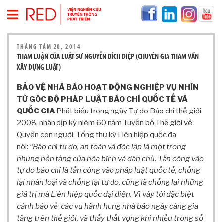
T
THÁNG TÁM 20, 2014
R
THAM LUẬN CỦA LUẬT SƯ NGUYỄN BÍCH ĐIỆP (CHUYÊN GIA THAM VẤN
A
XÂY DỰNG LUẬT)
N
G
BẢO VỆ NHÀ BÁO HOẠT ĐỘNG NGHIỆP VỤ NHÌN
C
TỪ GÓC ĐỘ PHÁP LUẬT BÁO CHÍ QUỐC TẾ VÀ
H
QUỐC GIA
Phát biểu trong ngày Tự do Báo chí thế giới
Ủ
2008, nhân dịp kỷ niệm 60 năm Tuyến bố Thế giới về
V
Quyền con người, Tổng thư ký Liên hiệp quốc đã
Ề
nói:
“Báo chí tự do, an toàn và độc lập là một trong
R
E
những nền tảng của hòa bình và dân chủ. Tấn công vào
D
tự do báo chí là tấn công vào pháp luật quốc tế, chống
lại nhân loại và chống lại tự do, cũng là chống lại những
T
H
giá trị mà Liên hiệp quốc đại diện. Vì vậy tôi đặc biệt
Ô
cảnh báo về các vụ hành hung nhà báo ngày càng gia
N
tăng trên thế giới, và thấy thất vọng khi nhiều trong số