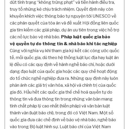
N
dứt tình trạng “không trừng phạt” và tiến hành điều tra,
G
truy tố những kẻ chịu trách nhiệm. Quyết định này còn
T
khuyến khích việc thông báo tự nguyện tới UNESCO về
R
các phán quyết của tòa án và đề xuất Hội đồng liên quốc
E
gia tìm kiếm các giải pháp, dự án ưu tiên trong việc hỗ trợ
E
các nỗ lực bảo vệ nhà báo.
Pháp luật quốc gia bảo
B
vệ
quyền tự do thông tin & nhà báo khi tác nghiệp
A
Cùng với nghĩa vụ khi tham gia ký kết các công ước quốc
N
tế, mỗi quốc gia, dù theo hệ thống luật lục địa hay luật án
K
lệ đều có các quy định về hành nghề báo chí, hoặc dưới
T
dạng đạo luật của quốc gia hoặc các quy chế hoạt động
Ạ
do tổ chức nghề nghiệp đưa ra. Những quy định này luôn
O
G
phản ánh các giá trị văn hóa, xã hội và chính trị của quốc
I
gia đó. Hầu hết các quốc gia thể chế hoá quyền tự do
Á
thông tin và đưa thông tin trong những văn bản mang
T
tính chất pháp lý cao nhất (hiến pháp) và văn bản luật
R
thành văn (luật báo chí), trong đó có Việt Nam. Một số
Ị
quốc gia đưa các chế định về bảo vệ nhà báo, nghề báo
C
vào trong Bộ luật hình sự. Luật báo chí của Việt Nam
H