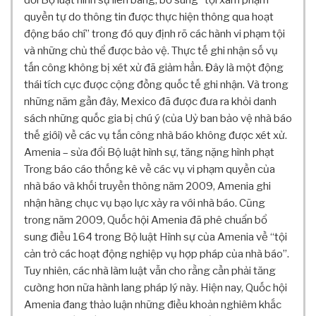
đổi Bộ luật hình sự liên bang, bổ sung “tội xâm phạm
Ệ
T
quyền tự do thông tin được thực hiện thông qua hoạt
Á
động báo chí” trong đó quy định rõ các hành vi phạm tội
C
và những chủ thể được bảo vệ. Thực tế ghi nhận số vụ
N
tấn công không bị xét xử đã giảm hẳn. Đây là một động
G
thái tích cực được cộng đồng quốc tế ghi nhận. Và trong
H
những năm gần đây, Mexico đã được đưa ra khỏi danh
I
sách những quốc gia bị chú ý (của Uỷ ban bảo vệ nhà báo
Ệ
P
thế giới) về các vụ tấn công nhà báo không được xét xử.
Amenia – sửa đổi Bộ luật hình sự, tăng nặng hình phạt
B
Trong báo cáo thống kê về các vụ vi phạm quyền của
U
T
nhà báo và khối truyền thông năm 2009, Amenia ghi
D
nhận hàng chục vụ bạo lực xảy ra với nhà báo. Cũng
A
trong năm 2009, Quốc hội Amenia đã phê chuẩn bổ
N
sung điều 164 trong Bộ luật Hình sự của Amenia về “tội
H
cản trở các hoạt động nghiệp vụ hợp pháp của nhà báo”.
D
Tuy nhiên, các nhà làm luật vẫn cho rằng cần phải tăng
I
cường hơn nữa hành lang pháp lý này. Hiện nay, Quốc hội
Ễ
Amenia đang thảo luận những điều khoản nghiêm khắc
N