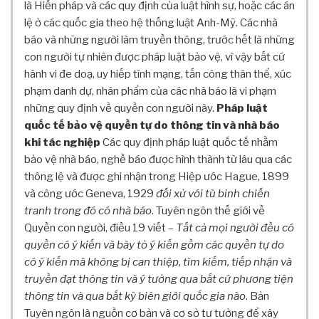
N
là Hiến pháp và các quy định của luật hình sự, hoặc các án
G
lệ ở các quốc gia theo hệ thống luật Anh-Mỹ. Các nhà
T
báo và những người làm truyền thông, trước hết là những
R
con người tự nhiên được pháp luật bảo vệ, vì vậy bất cứ
Ì
hành vi đe doạ, uy hiếp tính mạng, tấn công thân thể, xúc
N
phạm danh dự, nhân phẩm của các nhà báo là vi phạm
H
những quy định về quyền con người này.
Pháp luật
A
quốc tế bảo vệ quyền tự do thông tin và nhà báo
N
T
khi tác nghiệp
Các quy định pháp luật quốc tế nhằm
O
bảo vệ nhà báo, nghề báo được hình thành từ lâu qua các
À
thông lệ và được ghi nhận trong Hiệp ước Hague, 1899
N
và công ước Geneva, 1929
đối xử với tù binh chiến
N
tranh trong đó có nhà báo
. Tuyên ngôn thế giới về
H
Quyền con người, điều 19 viết –
Tất cả mọi người đều có
À
quyền có ý kiến và bày tỏ ý kiến gồm các quyền tự do
B
Á
có ý kiến mà không bị can thiệp, tìm kiếm, tiếp nhận và
O
truyền đạt thông tin và ý tưởng qua bất cứ phương tiện
thông tin và qua bất kỳ biên giới quốc gia nào
. Bản
B
Á
Tuyên ngôn là nguồn cơ bản và cơ sở tư tưởng để xây