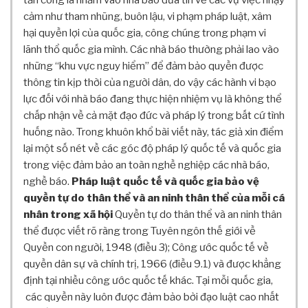
tấn công là nhằm vào nhà báo đưa tin về các vụ việc nhạy
Ọ
cảm như tham nhũng, buôn lậu, vi phạm pháp luật, xâm
C
hại quyền lợi của quốc gia, công chúng trong phạm vi
R
lãnh thổ quốc gia mình. Các nhà báo thường phải lao vào
E
những “khu vực nguy hiểm” để đảm bảo quyền được
D
T
thông tin kịp thời của người dân, do vậy các hành vi bạo
E
lực đối với nhà báo đang thực hiện nhiệm vụ là không thể
A
chấp nhận về cả mặt đạo đức và pháp lý trong bất cứ tình
M
huống nào. Trong khuôn khổ bài viết này, tác giả xin điểm
T
lại một số nét về các góc độ pháp lý quốc tế và quốc gia
H
trong việc đảm bảo an toàn nghề nghiệp các nhà báo,
Ư
nghề báo.
Pháp luật quốc tế và quốc gia bảo vệ
V
quyền tự do thân thể và an ninh thân thể của mỗi cá
I
nhân trong xã hội
Quyền tự do thân thể và an ninh thân
Ệ
thể
được viết rõ ràng trong Tuyên ngôn thế giới về
N
Quyền con người, 1948 (điều 3); Công ước quốc tế về
C
quyền dân sự và chính trị, 1966 (điều 9.1) và được khẳng
H
định tại nhiều công ước quốc tế khác. Tại mỗi quốc gia,
Ư
Ơ
các quyền này luôn được đảm bảo bởi đạo luật cao nhất