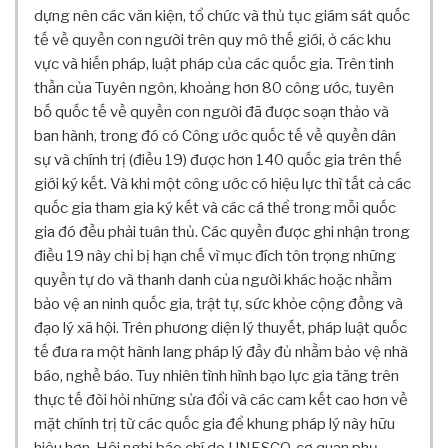
O
dựng nên các văn kiện, tổ chức và thủ tục giám sát quốc
C
tế về quyền con người trên quy mô thế giới, ở các khu
H
vực và hiến pháp, luật pháp của các quốc gia. Trên tinh
Í
thần của Tuyên ngôn, khoảng hơn 80 công ước, tuyên
V
bố quốc tế về quyền con người đã được soạn thảo và
Ớ
ban hành, trong đó có Công ước quốc tế về quyền dân
I
P
sự và chính trị (điều 19) được hơn 140 quốc gia trên thế
H
giới ký kết
.
Và khi một công ước có hiệu lực thì tất cả các
Á
quốc gia tham gia ký kết và các cá thể trong mỗi quốc
T
gia đó đều phải tuân thủ. Các quyền được ghi nhận trong
T
điều 19 này chỉ bị hạn chế vì mục đích tôn trọng những
R
quyền tự do và thanh danh của người khác hoặc nhằm
I
bảo vệ an ninh quốc gia, trật tự, sức khỏe cộng đồng và
Ể
N
đạo lý xã hội. Trên phương diện lý thuyết, pháp luật quốc
B
tế đưa ra một hành lang pháp lý đầy đủ nhằm bảo vệ nhà
Ề
báo, nghề báo. Tuy nhiên tình hình bạo lực gia tăng trên
N
thực tế đòi hỏi những sửa đổi và các cam kết cao hơn về
V
mặt chính trị từ các quốc gia để khung pháp lý này hữu
Ữ