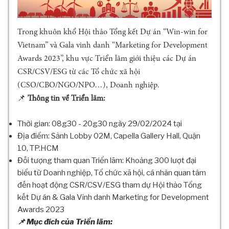
G
T
I
Trong khuôn khổ Hội thảo Tổng kết Dự án “Win-win for
N
Vietnam” và Gala vinh danh “Marketing for Development
C
Ơ
Awards 2023”, khu vực Triển lãm giới thiệu các Dự án
B
CSR/CSV/ESG từ các Tổ chức xã hội
Ả
(CSO/CBO/NGO/NPO…), Doanh nghiệp.
N
📌
Thông tin về Triển lãm:
H
Ộ
Thời gian: 08g30 - 20g30 ngày 29/02/2024 tại
I
Địa điểm: Sảnh Lobby 02M, Capella Gallery Hall, Quận
Đ
Ồ
10, TP.HCM
N
Đối tượng tham quan Triển lãm: Khoảng 300 lượt đại
G
biểu từ Doanh nghiệp, Tổ chức xã hội, cá nhân quan tâm
K
đến hoạt động CSR/CSV/ESG tham dự Hội thảo Tổng
H
kết Dự án & Gala Vinh danh Marketing for Development
O
Awards 2023
A
📌 Mục đích của Triển lãm:
H