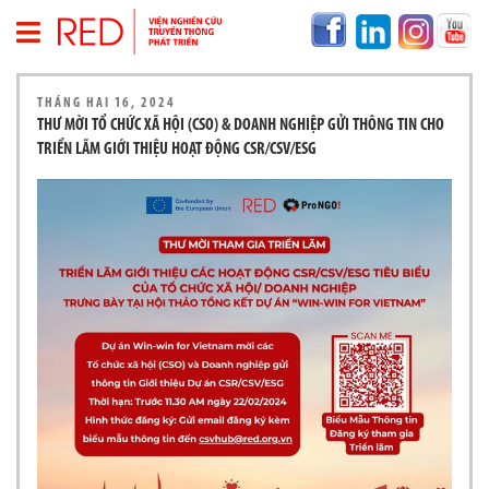
T
THÁNG HAI 16, 2024
R
THƯ MỜI TỔ CHỨC XÃ HỘI (CSO) & DOANH NGHIỆP GỬI THÔNG TIN CHO
A
TRIỂN LÃM GIỚI THIỆU HOẠT ĐỘNG CSR/CSV/ESG
N
G
C
H
Ủ
V
Ề
R
E
D
T
H
Ô
N