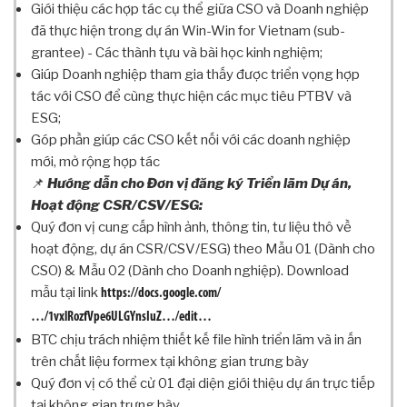
Ọ
Giới thiệu các hợp tác cụ thể giữa CSO và Doanh nghiệp
C
đã thực hiện trong dự án Win-Win for Vietnam (sub-
R
grantee) - Các thành tựu và bài học kinh nghiệm;
E
Giúp Doanh nghiệp tham gia thấy được triển vọng hợp
D
tác với CSO để cùng thực hiện các mục tiêu PTBV và
T
ESG;
E
Góp phần giúp các CSO kết nối với các doanh nghiệp
A
mới, mở rộng hợp tác
M
📌
Hướng dẫn cho Đơn vị đăng ký Triển lãm Dự án,
T
Hoạt động CSR/CSV/ESG:
H
Quý đơn vị cung cấp hình ảnh, thông tin, tư liệu thô về
Ư
hoạt động, dự án CSR/CSV/ESG) theo Mẫu 01 (Dành cho
V
I
CSO) & Mẫu 02 (Dành cho Doanh nghiệp). Download
Ệ
mẫu tại link
https://docs.google.com/
N
…/1vxlRozfVpe6ULGYnsIuZ…/edit…
C
BTC chịu trách nhiệm thiết kế file hình triển lãm và in ấn
H
trên chất liệu formex tại không gian trưng bày
Ư
Quý đơn vị có thể cử 01 đại diện giới thiệu dự án trực tiếp
Ơ
tại không gian trưng bày