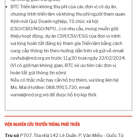
N
BTC Triển lãm không thu phí của các đơn vị có dự án,
G
T
chương trình triển lãm và không thu phí người tham quan.
R
Kính mời Quý Doanh nghiệp, Tổ chức xã hội
Ì
(CSO/CBO/NGO/NPO…) có nhu cầu, mong muốn giới
N
thiệu hoạt động, dự án CSR/CSV/ESG của đơn vị mình
H
vui lòng hoàn tất đăng ký tham gia Triển lãm bằng cách
A
cung cấp thông tin theo hướng dẫn trên và gửi về email
N
csvhub@red.org.vn trước 11g30 trưa ngày 22/02/2024.
T
(Vì có giới hạn không gian, BTC sẽ ưu tiên các đơn vị
O
hoàn tất gửi thông tin sớm)
À
Nếu có thắc mắc hay cần hỗ trợ thêm, vui lòng liên hệ
N
N
Ms. Mai (Hotline: 088.9915.720, email
H
vumai@red.org.vn) để được hỗ trợ kịp thời.
À
B
Á
O
VIỆN NGHIÊN CỨU TRUYỀN THÔNG PHÁT TRIỂN
B
Á
Trụ sở
P707, Tòa nhà 142 Lê Duẩn, P. Văn Miếu - Quốc Tử