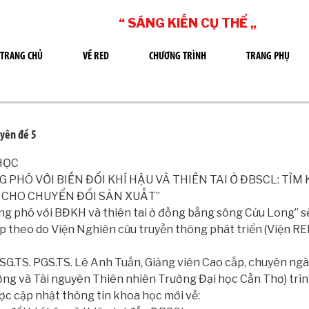
“ SÁNG KIẾN CỤ THỂ „
TRANG CHỦ
VỀ RED
CHƯƠNG TRÌNH
TRANG PHỤ
yên đề 5
HỌC
G PHÓ VỚI BIẾN ĐỔI KHÍ HẬU VÀ THIÊN TAI Ở ĐBSCL: TÌM
 CHO CHUYỂN ĐỔI SẢN XUẤT”
ng phó với BĐKH và thiên tai ở đồng bằng sông Cửu Long” s
p theo do Viện Nghiên cứu truyền thông phát triển (Viện RED
SG.TS. PGS.TS. Lê Anh Tuấn, Giảng viên Cao cấp, chuyên ng
ờng và Tài nguyên Thiên nhiên Trường Đại học Cần Thơ) trìn
ợc cập nhật thông tin khoa học mới về: