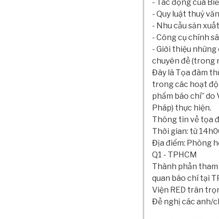
- Tác động của Biế
- Quy luật thuỷ vă
- Nhu cầu sản xuấ
- Công cụ chính s
- Giới thiệu nhữn
chuyên đề (trong 
Đây là Tọa đàm th
trong các hoạt độ
phẩm báo chí” do 
Pháp) thực hiện.
Thông tin về tọa 
Thời gian: từ 14h
Địa điểm: Phòng 
Q1 - TPHCM
Thành phần tham dự
quan báo chí tại 
Viện RED trân trọ
Đề nghị các anh/c