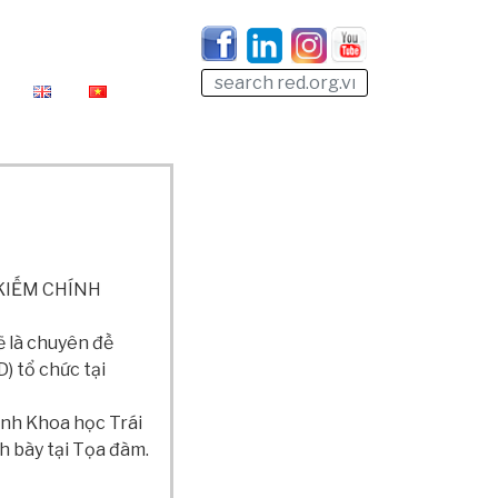
 KIẾM CHÍNH
ẽ là chuyên đề
) tổ chức tại
ành Khoa học Trái
h bày tại Tọa đàm.