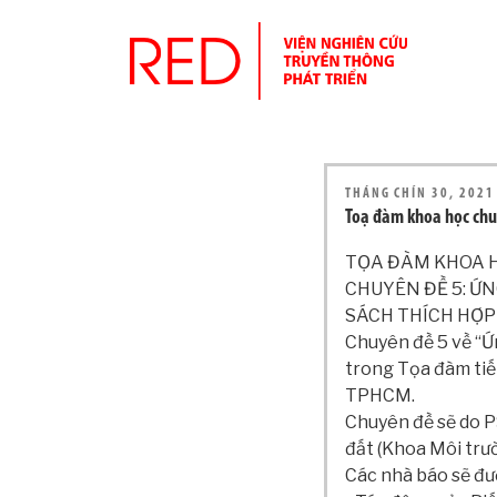
THÁNG CHÍN 30, 2021
Toạ đàm khoa học chu
TỌA ĐÀM KHOA 
CHUYÊN ĐỀ 5: ỨN
SÁCH THÍCH HỢP
Chuyên đề 5 về “Ứ
trong Tọa đàm tiế
TPHCM.
Chuyên đề sẽ do P
đất (Khoa Môi trư
Các nhà báo sẽ đư