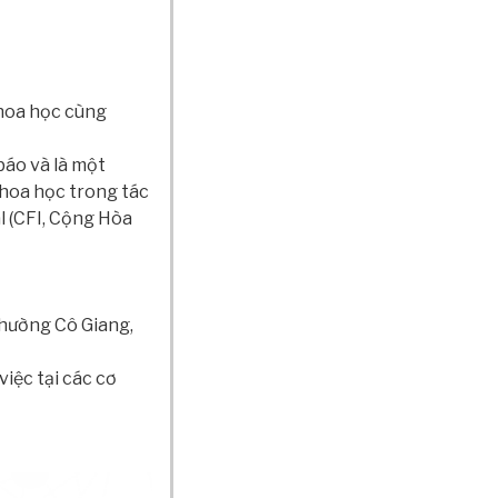
khoa học cùng
báo và là một
hoa học trong tác
l (CFI, Cộng Hòa
hường Cô Giang,
iệc tại các cơ