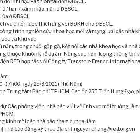
n đổi khí hậu và thiên tai đến ĐBSCL.
n lũ / hạn / xâm nhập mặn ở ĐBSCL.
t lúa ở ĐBSCL
ách và chiến lược thích ứng với BĐKH cho ĐBSCL.
g công trình nghiên cứu khoa học mới và mạng lưới các nhà 
nước và khu vực
ứ năm, trong chuỗi gặp gỡ, kết nối các nhà khoa học và nhà 
ng thuộc khuôn khổ dự án “Nâng cao hàm lượng thông tin k
Viện RED hợp tác với Công ty Transtele France Internationa
đàm:
00 -17h00 ngày 25/3/2021 (Thứ Năm)
họp Trung tâm Báo chí TPHCM, Cao ốc 255 Trần Hưng Đạo, p
: Các phóng viên, nhà báo viết về lĩnh vực môi trường, làm v
TPHCM.
ng kính mời các nhà báo tham dự tọa đàm.
hị nhà báo đăng ký theo địa chỉ: nguyenchang@red.org.vn