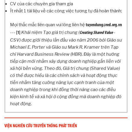
N
CV của các chuyên gia tham gia
G
Ít nhất 1 tài liệu về các công việc tương tự đã hoàn thành;
T
R
Mọi thắc mắc liên quan vui lòng liên hệ
tuyendung@red.org.vn
Ì
N
---
Khái niệm Tạo giá trị chung (
-
[1]
Creating Shared Value
H
CSV) được giới thiệu lần đầu vào năm 2006 bởi Giáo sư
A
Michael E. Porter và Giáo sư Mark R. Kramer trên Tạp
N
chí Harvard Business Review (HBR). Đây là một hướng
T
tiếp cận mới nhằm xây dựng doanh nghiệp gắn liền với
O
xã hội bền vững.
Theo đó, Giá trị chung (Shared Value)
À
có thể được hiểu là các chính sách và hoạt động thực
N
tiễn nhằm tăng cường năng lực cạnh tranh của một
N
doanh nghiệp trong khi đồng thời nâng cao các điều
H
À
kiện kinh tế và xã hội ở cộng đồng mà doanh nghiệp đó
B
hoạt động.
Á
O
B
VIỆN NGHIÊN CỨU TRUYỀN THÔNG PHÁT TRIỂN
Á