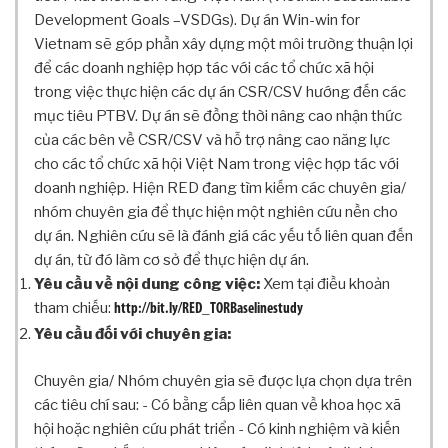
G
Development Goals –VSDGs). Dự án Win-win for
T
Vietnam sẽ góp phần xây dựng một môi trường thuận lợi
I
để các doanh nghiệp hợp tác với các tổ chức xã hội
N
C
trong việc thực hiện các dự án CSR/CSV hướng đến các
Ơ
mục tiêu PTBV. Dự án sẽ đồng thời nâng cao nhận thức
B
của các bên về CSR/CSV và hỗ trợ nâng cao năng lực
Ả
cho các tổ chức xã hội Việt Nam trong việc hợp tác với
N
doanh nghiệp. Hiện RED đang tìm kiếm các chuyên gia/
H
nhóm chuyên gia để thực hiện một nghiên cứu nền cho
Ộ
dự án. Nghiên cứu sẽ là đánh giá các yếu tố liên quan đến
I
dự án, từ đó làm cơ sở để thực hiện dự án.
Đ
Yêu cầu về nội dung công việc:
Xem tại điều khoản
Ồ
N
tham chiếu:
http://bit.ly/RED_TORBaselinestudy
G
Yêu cầu đối với chuyên gia:
K
H
Chuyên gia/ Nhóm chuyên gia sẽ được lựa chọn dựa trên
O
các tiêu chí sau: - Có bằng cấp liên quan về khoa học xã
A
hội hoặc nghiên cứu phát triển - Có kinh nghiệm và kiến
H