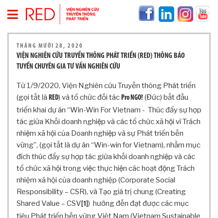
T
THÁNG MƯỜI 28, 2020
R
VIỆN NGHIÊN CỨU TRUYỀN THÔNG PHÁT TRIỂN (RED) THÔNG BÁO
A
TUYỂN CHUYÊN GIA TƯ VẤN NGHIÊN CỨU
N
G
Từ 1/9/2020, Viện Nghiên cứu Truyền thông Phát triển
C
(gọi tắt là
) và tổ chức đối tác
(Đức) bắt đầu
RED
Pro NGO!
H
triển khai dự án “Win-Win For Vietnam - Thúc đẩy sự hợp
Ủ
tác giữa Khối doanh nghiệp và các tổ chức xã hội vì Trách
V
nhiệm xã hội của Doanh nghiệp và sự Phát triển bền
Ề
vững”, (gọi tắt là dự án “Win-win for Vietnam), nhằm mục
R
E
đích thúc đẩy sự hợp tác giữa khối doanh nghiệp và các
D
tổ chức xã hội trong việc thực hiện các hoạt động Trách
T
nhiệm xã hội của doanh nghiệp (Corporate Social
H
Responsibility – CSR), và Tạo giá trị chung (Creating
Ô
Shared Value – CSV
) hướng đến đạt được các mục
[1]
N
tiêu Phát triển bền vững Việt Nam (Vietnam Sustainable