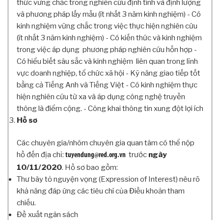
thức vững chắc trong nghiên cứu định tính và định lượng
Ọ
C
và phương pháp lấy mẫu (ít nhất 3 năm kinh nghiệm) - Có
kinh nghiệm vững chắc trong việc thực hiện nghiên cứu
R
(ít nhất 3 năm kinh nghiệm) - Có kiến thức và kinh nghiệm
E
D
trong việc áp dụng phương pháp nghiên cứu hỗn hợp -
T
Có hiểu biết sâu sắc và kinh nghiệm liên quan trong lĩnh
E
vực doanh nghiệp, tổ chức xã hội - Kỹ năng giao tiếp tốt
A
bằng cả Tiếng Anh và Tiếng Việt - Có kinh nghiệm thực
M
hiện nghiên cứu từ xa và áp dụng công nghệ truyền
T
thông là điểm cộng. - Công khai thông tin xung đột lợi ích
H
Hồ sơ
Ư
V
Các chuyên gia/nhóm chuyên gia quan tâm có thể nộp
I
hồ đến địa chỉ:
trước
ngày
Ệ
tuyendung@red.org.vn
N
10/11/2020
. Hồ sơ bao gồm:
Thư bày tỏ nguyện vọng (Expression of Interest) nêu rõ
C
H
khả năng đáp ứng các tiêu chí của Điều khoản tham
Ư
chiếu.
Ơ
Đề xuất ngân sách