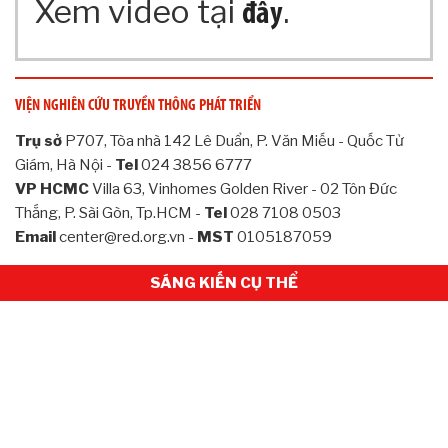
Xem video tại
.
G
đây
T
I
N
C
VIỆN NGHIÊN CỨU TRUYỀN THÔNG PHÁT TRIỂN
Ơ
B
Trụ sở
P707, Tòa nhà 142 Lê Duẩn, P. Văn Miếu - Quốc Tử
Ả
Giám, Hà Nội -
Tel
024 3856 6777
N
VP HCMC
Villa 63, Vinhomes Golden River - 02 Tôn Đức
H
Thắng, P. Sài Gòn, Tp.HCM -
Tel
028 7108 0503
Ộ
Email
center@red.org.vn -
MST
0105187059
I
Đ
SÁNG KIẾN CỤ THỂ
Ồ
N
G
K
H
O
A
H