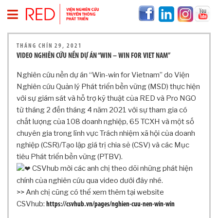
T
THÁNG CHÍN 29, 2021
R
VIDEO NGHIÊN CỨU NỀN DỰ ÁN “WIN – WIN FOR VIET NAM”
A
N
Nghiên cứu nền dự án “Win-win for Vietnam” do Viện
G
Nghiên cứu Quản lý Phát triển bền vững (MSD) thực hiện
C
với sự giám sát và hỗ trợ kỹ thuật của RED và Pro NGO
H
từ tháng 2 đến tháng 4 năm 2021 với sự tham gia có
Ủ
chất lượng của 108 doanh nghiệp, 65 TCXH và một số
V
chuyên gia trong lĩnh vực Trách nhiệm xã hội của doanh
Ề
nghiệp (CSR)/Tạo lập giá trị chia sẻ (CSV) và các Mục
R
E
tiêu Phát triển bền vững (PTBV).
D
CSVhub mời các anh chị theo dõi những phát hiện
T
chính của nghiên cứu qua video dưới đây nhé.
H
>> Anh chị cũng có thể xem thêm tại website
Ô
CSVhub:
https://csvhub.vn/pages/nghien-cuu-nen-win-win
N